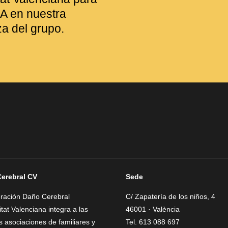
A en nuestra
za del grupo.
erebral CV
Sede
eración Daño Cerebral
C/ Zapatería de los niños, 4
at Valenciana integra a las
46001 · València
as asociaciones de familiares y
Tel. 613 088 697