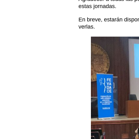
estas jornadas.
Contacto
En breve, estarán dispo
verlas.