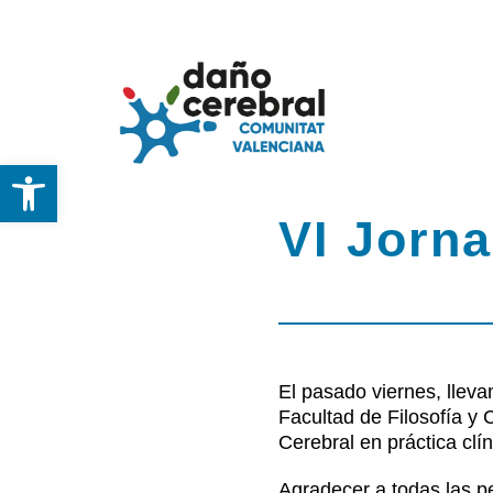
Skip
to
content
Abrir barra de herramientas
Inicio
VI Jorn
Federación
DCA
El pasado viernes, llev
Servicios y Recu
Facultad de Filosofía y 
Cerebral en práctica clín
Noticias
Agradecer a todas las pe