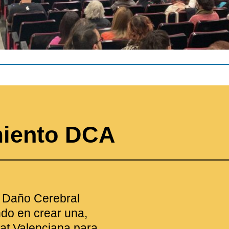
miento DCA
e Daño Cerebral
do en crear una,
at Valenciana para