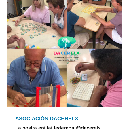
ASOCIACIÓN DACERELX
La nostra entitat federada @dacerelx,