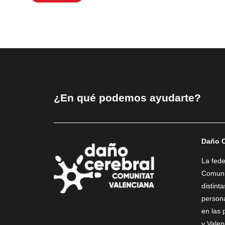
¿En qué podemos ayudarte?
Daño C
La fed
Comunit
distint
person
en las 
y Valen