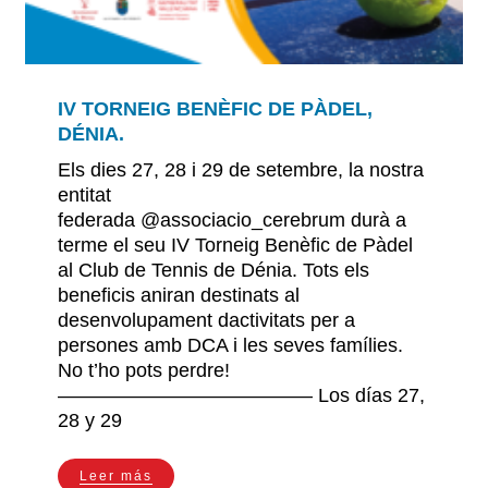
IV TORNEIG BENÈFIC DE PÀDEL,
DÉNIA.
Els dies 27, 28 i 29 de setembre, la nostra
entitat
federada @associacio_cerebrum durà a
terme el seu IV Torneig Benèfic de Pàdel
al Club de Tennis de Dénia. Tots els
beneficis aniran destinats al
desenvolupament dactivitats per a
persones amb DCA i les seves famílies.
No t’ho pots perdre!
————————————— Los días 27,
28 y 29
Leer más