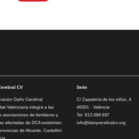
erebral CV
Sede
eración Daño Cerebral
C/ Zapatería de los niños, 4
at Valenciana integra a las
46001 · València
as asociaciones de familiares y
Tel. 613 088 697
as afectadas de DCA existentes
info@danycerebralcv.org
provincias de Alicante, Castellón
cia.