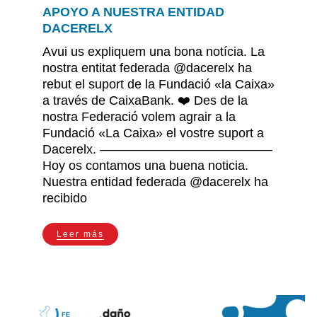
APOYO A NUESTRA ENTIDAD
DACERELX
Contacto
Avui us expliquem una bona notícia. La
nostra entitat federada @dacerelx ha
rebut el suport de la Fundació «la Caixa»
a través de CaixaBank. ❤️ Des de la
nostra Federació volem agrair a la
Fundació «La Caixa» el vostre suport a
Dacerelx. —————————————–
Hoy os contamos una buena noticia.
Nuestra entidad federada @dacerelx ha
recibido
Leer más