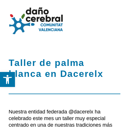
Skip
to
Togg
Tog
content
Navi
Nav
Inicio
Inicio
Taller de palma
Federación
Federación
blanca en Dacerelx
Abrir barra de herramientas
DCA
DCA
Servicios
Servicios y Recursos
y
Nuestra entidad federada @dacerelx ha
Recursos
celebrado este mes un taller muy especial
Noticias
centrado en una de nuestras tradiciones más