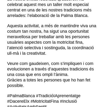
celebrat aquest mes un taller molt especial
centrat en una de les nostres tradicions més
arrelades: l’elaboració de la Palma Blanca.
Aquesta activitat, a més de mantindre viva una
costum tan nostra, ha sigut una oportunitat
meravellosa per treballar amb les persones
usuàries aspectes com la motricitat fina,
l’atenció selectiva i sostinguda, la coordinació
ull-mà i la creativitat.
Veure com gaudeixen, com s’impliquen i com
evolucionen a través d’aquestes tradicions és
una cosa que ens ompli l’ànima.
Gràcies a totes les persones que ho han fet
possible.
#PalmaBlanca #TradicióIAprenentatge
#DacereElx #MotricitatFina #Inclusió
#ActivitatsAmbSentit