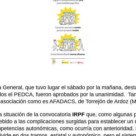
 General, que tuvo lugar el sábado por la mañana, dest
ellos el PEDCA, fueron aprobados por la unanimidad. Tam
 asociación como es
AFADACS
, de Torrejón de Ardoz (M
a situación de la convocatoria
IRPF
que, como algunas p
bido a las complicaciones surgidas para establecer un
mpetencias autonómicas, como ocurría con anterioridad. 
vide en dos tramos, estatal y autonómico, pero el sistem