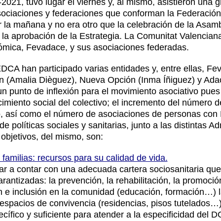
021, tuvo lugar el viernes y, al mismo, asistieron una 
sociaciones y federaciones que conforman la Federació
r la mañana y no era otro que la celebración de la Asam
 la aprobación de la Estrategia. La Comunitat Valencian
nómica,
Fevadace
, y sus asociaciones federadas.
EDCA han participado varias entidades y, entre ellas, F
n
(Amalia Dièguez),
Nueva Opción
(Inma Íñiguez) y
Adac
un punto de inflexión para el movimiento asociativo pues
cimiento social del colectivo; el incremento del número
o, así como el número de asociaciones de personas con 
de políticas sociales y sanitarias, junto a las distintas A
 objetivos, del mismo, son:
familias: recursos para su calidad de vida.
gar a contar con una adecuada cartera sociosanitaria que 
rantizadas: la prevención, la rehabilitación, la promoci
ón e inclusión en la comunidad (educación, formación…) l
e espacios de convivencia (residencias, pisos tutelados…
cífico y suficiente para atender a la especificidad del D