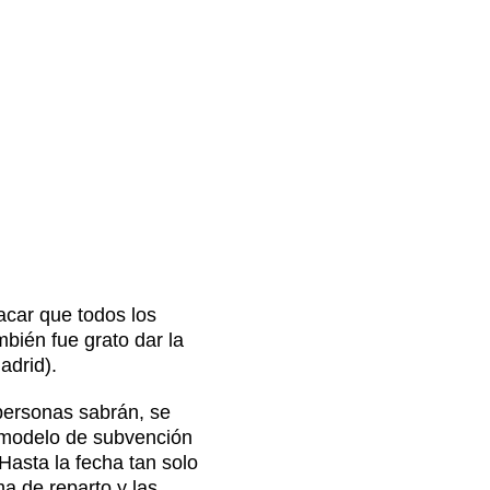
acar que todos los
bién fue grato dar la
adrid).
ersonas sabrán, se
 modelo de subvención
Hasta la fecha tan solo
a de reparto y las