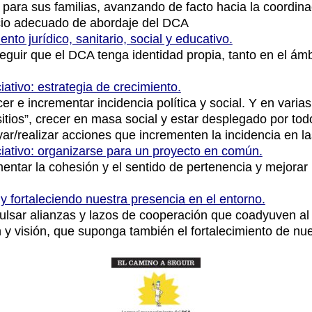
ara sus familias, avanzando de facto hacia la coordinac
io adecuado de abordaje del DCA
to jurídico, sanitario, social y educativo.
eguir que el DCA tenga identidad propia, tanto en el ámb
ativo: estrategia de crecimiento.
cer e incrementar incidencia política y social. Y en varia
itios”, crecer en masa social y estar desplegado por todo 
r/realizar acciones que incrementen la incidencia en l
iativo: organizarse para un proyecto en común.
entar la cohesión y el sentido de pertenencia y mejorar 
 fortaleciendo nuestra presencia en el entorno.
pulsar alianzas y lazos de cooperación que coadyuven al
 y visión, que suponga también el fortalecimiento de nue