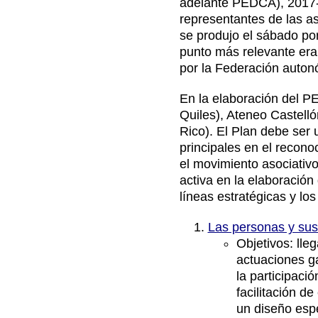
adelante PEDCA), 2017-2
representantes de las a
se produjo el sábado po
Contacto
punto más relevante era
por la Federación auto
En la elaboración del P
Quiles),
Ateneo Castelló
Rico). El Plan debe ser 
principales en el recono
el movimiento asociativ
activa en la elaboración 
líneas estratégicas y los
Las personas y sus 
Objetivos: lle
actuaciones ga
la participaci
facilitación d
un diseño espe