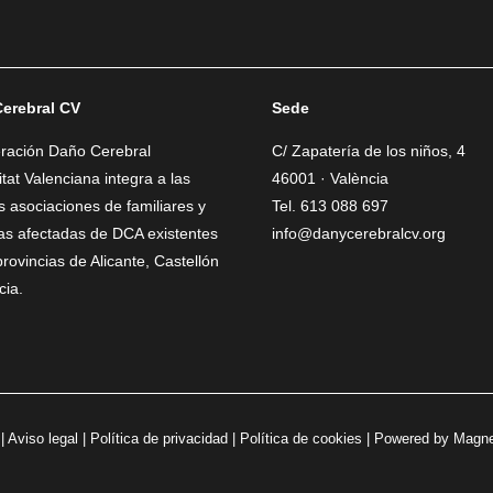
erebral CV
Sede
eración Daño Cerebral
C/ Zapatería de los niños, 4
at Valenciana integra a las
46001 · València
as asociaciones de familiares y
Tel. 613 088 697
as afectadas de DCA existentes
info@danycerebralcv.org
provincias de Alicante, Castellón
cia.
 |
Aviso legal
|
Política de privacidad
|
Política de cookies
| Powered by
Magne