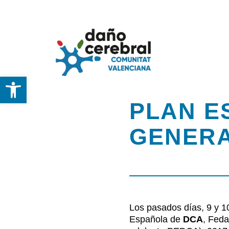
Skip
to
content
Abrir barra de herramientas
Inicio
PLAN E
Federación
GENERA
DCA
Servicios y Recu
Los pasados días, 9 y 1
Española de
DCA
,
Feda
Noticias