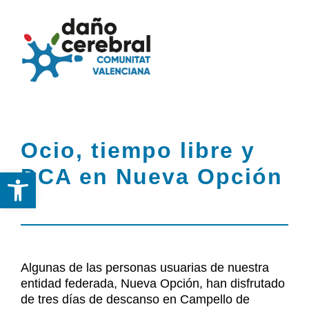
Skip
to
Togg
Tog
content
Navi
Nav
Inicio
Inicio
Ocio, tiempo libre y
Federación
Federación
DCA en Nueva Opción
Abrir barra de herramientas
DCA
DCA
Servicios
Servicios y Recursos
y
Algunas de las personas usuarias de nuestra
Recursos
entidad federada, Nueva Opción, han disfrutado
Noticias
de tres días de descanso en Campello de