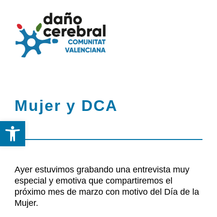
Skip
to
Togg
Tog
content
Navi
Nav
Inicio
Inicio
Mujer y DCA
Federación
Federación
Abrir barra de herramientas
DCA
DCA
Servicios
Servicios y Recursos
Ayer estuvimos grabando una entrevista muy
y
especial y emotiva que compartiremos el
próximo mes de marzo con motivo del Día de la
Recursos
Noticias
Mujer.