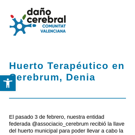
Skip
to
Togg
Tog
content
Navi
Nav
Inicio
Inicio
Huerto Terapéutico en
Federación
Federación
Cerebrum, Denia
Abrir barra de herramientas
DCA
DCA
Servicios
Servicios y Recursos
y
El pasado 3 de febrero, nuestra entidad
Recursos
federada @associacio_cerebrum recibió la llave
Noticias
del huerto municipal para poder llevar a cabo la