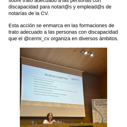
sobre trato adecuado a las personas con
Noticias
discapacidad para notari@s y emplead@s de
Contacto
notarías de la CV.
Contacto
Esta acción se enmarca en las formaciones de
trato adecuado a las personas con discapacidad
que el
@cermi_cv
organiza en diversos ámbitos.