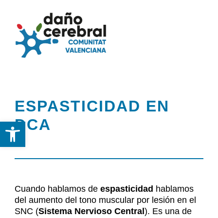
Skip
to
Togg
Tog
content
Navi
Nav
Inicio
Inicio
ESPASTICIDAD EN
Federación
Federación
DCA
Abrir barra de herramientas
DCA
DCA
Servicios
Servicios y Recursos
y
Cuando hablamos de
espasticidad
hablamos
Recursos
del aumento del tono muscular por lesión en el
Noticias
SNC (
Sistema Nervioso Central
). Es una de