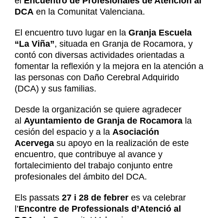
el
Encuentro de Profesionales de Atención al
Noticias
DCA
en la Comunitat Valenciana.
Contacto
El encuentro tuvo lugar en la
Granja Escuela
Contacto
“La Viña”
, situada en Granja de Rocamora, y
contó con diversas actividades orientadas a
fomentar la reflexión y la mejora en la atención a
las personas con Daño Cerebral Adquirido
(DCA) y sus familias.
Desde la organización se quiere agradecer
al
Ayuntamiento de Granja de Rocamora
la
cesión del espacio y a la
Asociación
Acervega
su apoyo en la realización de este
encuentro, que contribuye al avance y
fortalecimiento del trabajo conjunto entre
profesionales del ámbito del DCA.
Els passats
27 i 28 de febrer
es va celebrar
l’
Encontre de Professionals d’Atenció al