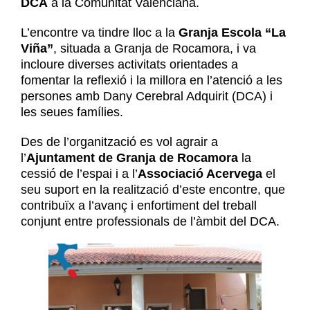
DCA
a la Comunitat Valenciana.
L’encontre va tindre lloc a la
Granja Escola “La
Viña”
, situada a Granja de Rocamora, i va
incloure diverses activitats orientades a
fomentar la reflexió i la millora en l’atenció a les
persones amb Dany Cerebral Adquirit (DCA) i
les seues famílies.
Des de l’organització es vol agrair a
l’
Ajuntament de Granja de Rocamora
la
cessió de l’espai i a l’
Associació Acervega
el
seu suport en la realització d’este encontre, que
contribuïx a l’avanç i enfortiment del treball
conjunt entre professionals de l’àmbit del DCA.