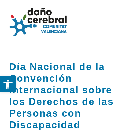
Skip
to
Togg
Tog
content
Navi
Nav
Inicio
Inicio
Día Nacional de la
Federación
Federación
Convención
Abrir barra de herramientas
DCA
DCA
Internacional sobre
los Derechos de las
Servicios
Servicios y Recursos
Personas con
y
Discapacidad
Recursos
Noticias