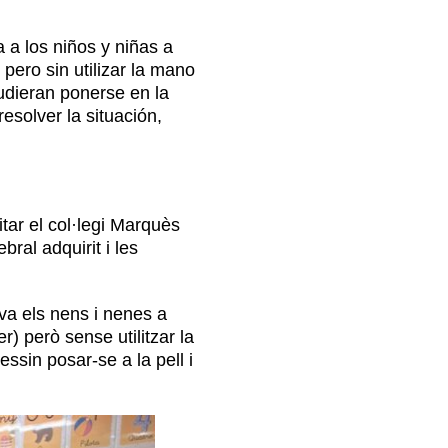
a a los niños y niñas a
pero sin utilizar la mano
udieran ponerse en la
solver la situación,
itar el col·legi Marquès
ral adquirit i les
va els nens i nenes a
) però sense utilitzar la
sin posar-se a la pell i