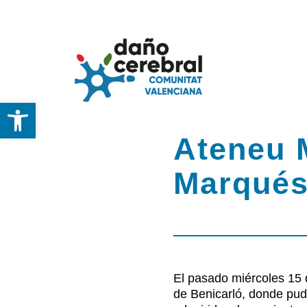
Skip
to
content
Abrir barra de herramientas
Inicio
Ateneu M
Federación
Marqués
DCA
Servicios y Recu
El pasado miércoles 15 
de Benicarló, donde pud
Noticias