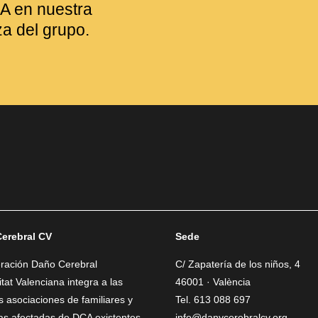
A en nuestra
za del grupo.
erebral CV
Sede
eración Daño Cerebral
C/ Zapatería de los niños, 4
at Valenciana integra a las
46001 · València
as asociaciones de familiares y
Tel. 613 088 697
as afectadas de DCA existentes
info@danycerebralcv.org