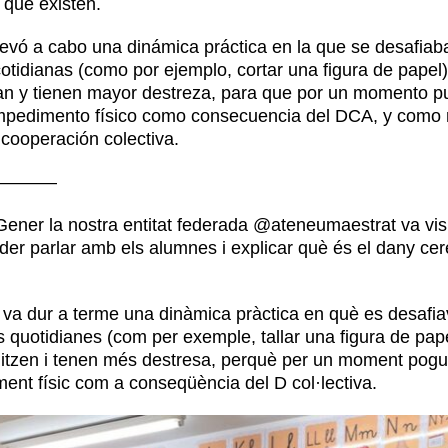
 que existen.
 llevó a cabo una dinámica práctica en la que se desafiab
cotidianas (como por ejemplo, cortar una figura de papel) 
zan y tienen mayor destreza, para que por un momento p
impedimento físico como consecuencia del DCA, y como re
a cooperación colectiva.
————
ener la nostra entitat federada
@ateneumaestrat
va vis
er parlar amb els alumnes i explicar què és el dany cereb
es va dur a terme una dinàmica pràctica en què es desafia
s quotidianes (com per exemple, tallar una figura de paper
itzen i tenen més destresa, perquè per un moment pogues
ent físic com a conseqüència del D col·lectiva.