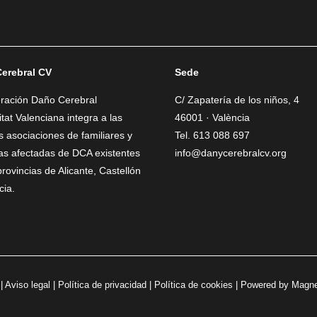
erebral CV
Sede
eración Daño Cerebral
C/ Zapatería de los niños, 4
at Valenciana integra a las
46001 · València
as asociaciones de familiares y
Tel. 613 088 697
as afectadas de DCA existentes
info@danycerebralcv.org
provincias de Alicante, Castellón
cia.
 |
Aviso legal
|
Política de privacidad
|
Política de cookies
| Powered by
Magne