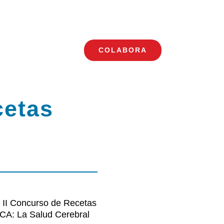
COLABORA
Toggle
Navigation
cetas
o II Concurso de Recetas
DCA: La Salud Cerebral