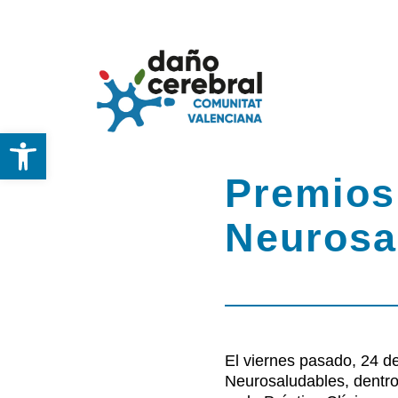
Skip
to
content
Abrir barra de herramientas
Inicio
Premios
Federación
Neurosa
DCA
Servicios y Recu
El viernes pasado, 24 d
Neurosaludables, dentro
Noticias