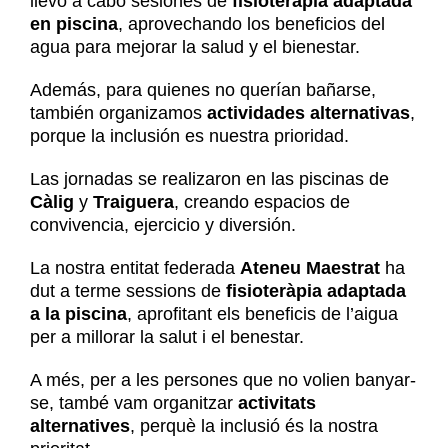
llevó a cabo sesiones de
fisioterapia adaptada
Noticias
en piscina
, aprovechando los beneficios del
Contacto
agua para mejorar la salud y el bienestar.
Contacto
Además, para quienes no querían bañarse,
también organizamos
actividades alternativas
,
porque la inclusión es nuestra prioridad.
Las jornadas se realizaron en las piscinas de
Càlig
y
Traiguera
, creando espacios de
convivencia, ejercicio y diversión.
La nostra entitat federada
Ateneu Maestrat
ha
dut a terme sessions de
fisioteràpia adaptada
a la piscina
, aprofitant els beneficis de l’aigua
per a millorar la salut i el benestar.
A més, per a les persones que no volien banyar-
se, també vam organitzar
activitats
alternatives
, perquè la inclusió és la nostra