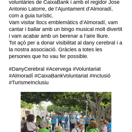
voluntàries de CaixaBank i amb el regidor Jose
Antonio Latorre, de l’Ajuntament d’Almoradí,
com a guia turístic.
Vam visitar llocs emblemàtics d’Almoradí, vam
cantar i ballar amb un bingo musical molt divertit
i vam acabar amb un berenar a l’aire lliure.
Tot açò per a donar visibilitat al dany cerebral i a
la nostra associació. Gràcies a totes les
persones que ho vau fer possible.
#DanyCerebral #Acervega #Voluntariat
#Almoradí #CaixaBankVoluntariat #Inclusió
#TurismeInclusiu