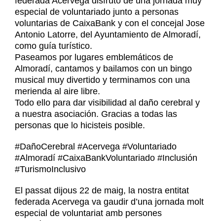
federada Acervega disfrutó de una jornada muy
Noticias
especial de voluntariado junto a personas
Contacto
voluntarias de CaixaBank y con el concejal Jose
Antonio Latorre, del Ayuntamiento de Almoradí,
Contacto
como guía turístico.
Paseamos por lugares emblemáticos de
Almoradí, cantamos y bailamos con un bingo
musical muy divertido y terminamos con una
merienda al aire libre.
Todo ello para dar visibilidad al daño cerebral y
a nuestra asociación. Gracias a todas las
personas que lo hicisteis posible.
#DañoCerebral #Acervega #Voluntariado
#Almoradí #CaixaBankVoluntariado #Inclusión
#TurismoInclusivo
El passat dijous 22 de maig, la nostra entitat
federada Acervega va gaudir d’una jornada molt
especial de voluntariat amb persones