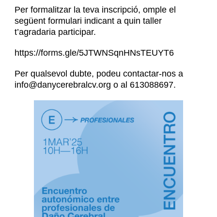
Per formalitzar la teva inscripció, omple el
següent formulari indicant a quin taller
t’agradaria participar.
https://forms.gle/5JTWNSqnHNsTEUYT6
Per qualsevol dubte, podeu contactar-nos a
info@danycerebralcv.org o al 613088697.