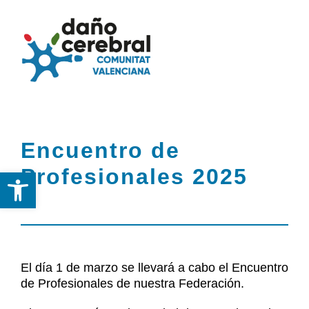
Skip
to
Togg
Tog
content
Navi
Nav
Inicio
Inicio
Encuentro de
Federación
Federación
Profesionales 2025
Abrir barra de herramientas
DCA
DCA
Servicios
Servicios y Recursos
y
El día 1 de marzo se llevará a cabo el Encuentro
Recursos
de Profesionales de nuestra Federación.
Noticias