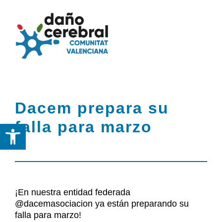
Skip
to
Togg
Tog
content
Navi
Nav
Inicio
Inicio
Dacem prepara su
Federación
Federación
falla para marzo
Abrir barra de herramientas
DCA
DCA
Servicios
Servicios y Recursos
y
¡En nuestra entidad federada
Recursos
@dacemasociacion ya están preparando su
Noticias
falla para marzo!