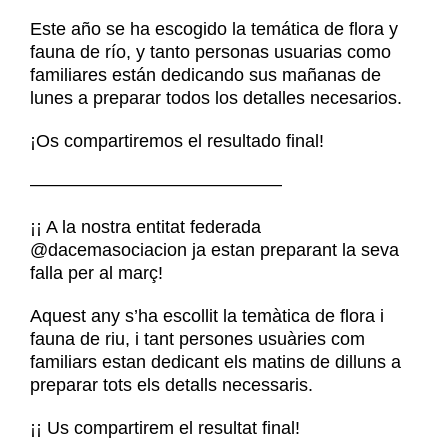
Noticias
Este año se ha escogido la temática de flora y
Contacto
fauna de río, y tanto personas usuarias como
Contacto
familiares están dedicando sus mañanas de
lunes a preparar todos los detalles necesarios.
¡Os compartiremos el resultado final!
——————————————
¡¡ A la nostra entitat federada
@dacemasociacion ja estan preparant la seva
falla per al març!
Aquest any s’ha escollit la temàtica de flora i
fauna de riu, i tant persones usuàries com
familiars estan dedicant els matins de dilluns a
preparar tots els detalls necessaris.
¡¡ Us compartirem el resultat final!