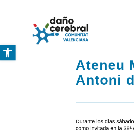
Skip
to
content
Abrir barra de herramientas
Inicio
Ateneu M
Federación
Antoni d
DCA
Servicios y Recu
Durante los días sábado
como invitada en la 38ª 
Noticias