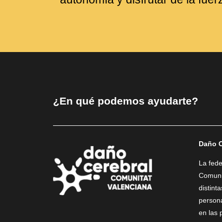
¿En qué podemos ayudarte?
Daño C
La fed
Comunit
distint
person
en las 