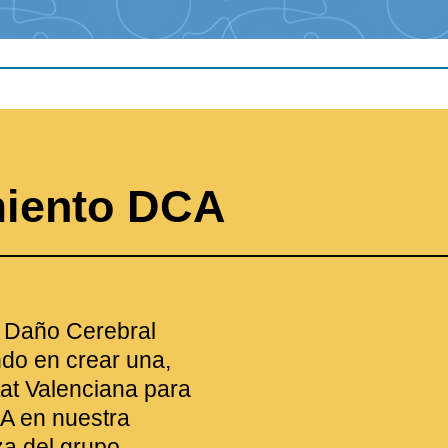
miento DCA
e Daño Cerebral
do en crear una,
at Valenciana para
A en nuestra
za del grupo.