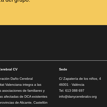
erebral CV
Sede
eración Daño Cerebral
C/ Zapatería de los niños, 4
at Valenciana integra a las
46001 · València
as asociaciones de familiares y
Tel. 613 088 697
as afectadas de DCA existentes
info@danycerebralcv.org
provincias de Alicante, Castellón