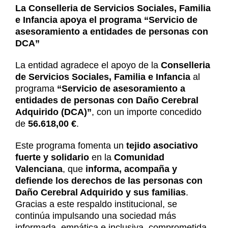
Noticias
La Conselleria de Servicios Sociales, Familia
Contacto
e Infancia apoya el programa “Servicio de
asesoramiento a entidades de personas con
Contacto
DCA”
La entidad agradece el apoyo de la
Conselleria
de Servicios Sociales, Familia e Infancia
al
programa
“Servicio de asesoramiento a
entidades de personas con Daño Cerebral
Adquirido (DCA)”
, con un importe concedido
de
56.618,00 €
.
Este programa fomenta un
tejido asociativo
fuerte y solidario
en la
Comunidad
Valenciana
, que
informa, acompaña y
defiende los derechos de las personas con
Daño Cerebral Adquirido y sus familias
.
Gracias a este respaldo institucional, se
continúa impulsando una sociedad más
informada, empática e inclusiva, comprometida